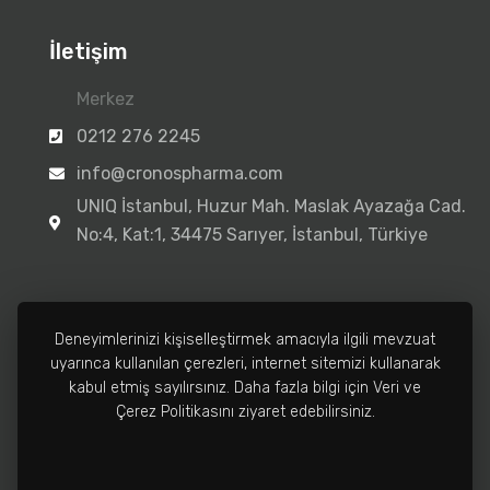
İletişim
Merkez
0212 276 2245
info@cronospharma.com
UNIQ İstanbul, Huzur Mah. Maslak Ayazağa Cad.
No:4, Kat:1, 34475 Sarıyer, İstanbul, Türkiye
Deneyimlerinizi kişiselleştirmek amacıyla ilgili mevzuat
uyarınca kullanılan çerezleri, internet sitemizi kullanarak
Fabrika
kabul etmiş sayılırsınız. Daha fazla bilgi için Veri ve
0212 502 3810
Çerez Politikasını ziyaret edebilirsiniz.
info@cronospharma.com
Bağlar Mah. Yalçın Koreş Cad. No:16/A, 34212