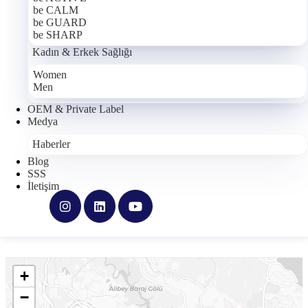
info@cronospharma.com
be CALM
be GUARD
be SHARP
Kadın & Erkek Sağlığı
TELEFON
Women
Men
0212 276 2245
OEM & Private Label
Medya
Haberler
ÜRETIM TESISI
Blog
Bağlar Mah. Yalçın Koreş Cad.
SSS
İletişim
No:16/A
34212 Güneşli, İstanbul, Türkiye
+
−