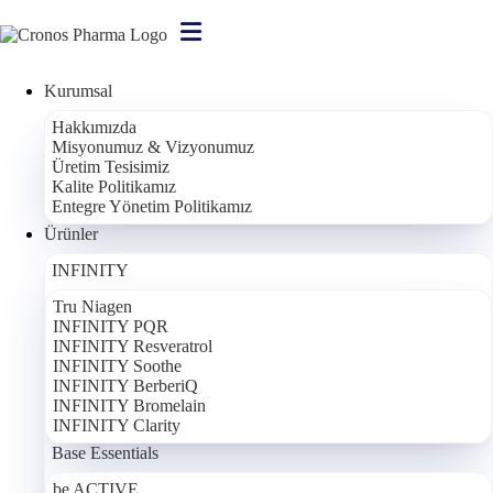
Kurumsal
Hakkımızda
Misyonumuz & Vizyonumuz
Bize Ulaşın
Üretim Tesisimiz
Kalite Politikamız
Entegre Yönetim Politikamız
Ürünler
INFINITY
MERKEZ OFIS
UNIQ İstanbul
Tru Niagen
INFINITY PQR
Huzur Mah. Maslak Ayazağa Cad.
INFINITY Resveratrol
No:4, Kat:1
INFINITY Soothe
34475 Sarıyer, İstanbul, Türkiye
INFINITY BerberiQ
INFINITY Bromelain
INFINITY Clarity
Base Essentials
E-POSTA
be ACTIVE