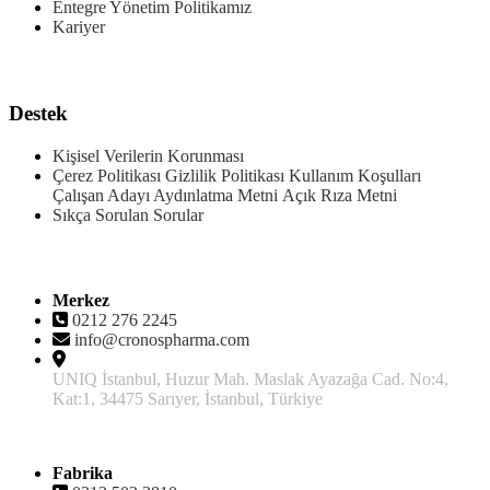
Entegre Yönetim Politikamız
Kariyer
Ürünler
Destek
Kişisel Verilerin Korunması
Çerez Politikası
Gizlilik Politikası
Kullanım Koşulları
Çalışan Adayı Aydınlatma Metni
Açık Rıza Metni
Sıkça Sorulan Sorular
İletişim
Merkez
0212 276 2245
info@cronospharma.com
UNIQ İstanbul, Huzur Mah. Maslak Ayazağa Cad. No:4,
Kat:1, 34475 Sarıyer, İstanbul, Türkiye
Fabrika