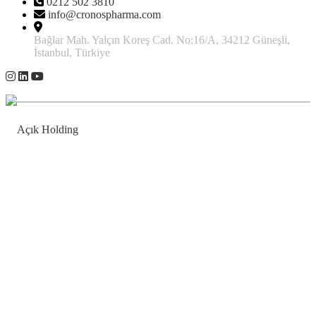
0212 502 3810
info@cronospharma.com
Bağlar Mah. Yalçın Koreş Cad. No:16/A, 34212 Güneşli,
İstanbul, Türkiye