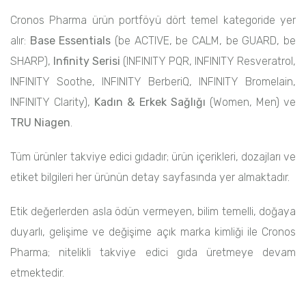
Cronos Pharma ürün portföyü dört temel kategoride yer
alır:
Base Essentials
(be ACTIVE, be CALM, be GUARD, be
SHARP),
Infinity Serisi
(INFINITY PQR, INFINITY Resveratrol,
INFINITY Soothe, INFINITY BerberiQ, INFINITY Bromelain,
INFINITY Clarity),
Kadın & Erkek Sağlığı
(Women, Men) ve
TRU Niagen
.
Tüm ürünler takviye edici gıdadır; ürün içerikleri, dozajları ve
etiket bilgileri her ürünün detay sayfasında yer almaktadır.
Etik değerlerden asla ödün vermeyen, bilim temelli, doğaya
duyarlı, gelişime ve değişime açık marka kimliği ile Cronos
Pharma; nitelikli takviye edici gıda üretmeye devam
etmektedir.