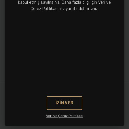
kabul etmiş sayılırsınız. Daha fazla bilgi için Veri ve
0212 502 3810
Çerez Politikasını ziyaret edebilirsiniz.
info@cronospharma.com
Bağlar Mah. Yalçın Koreş Cad. No:16/A, 34212
Güneşli, İstanbul, Türkiye
İZİN VER
Veri ve Çerez Politikası