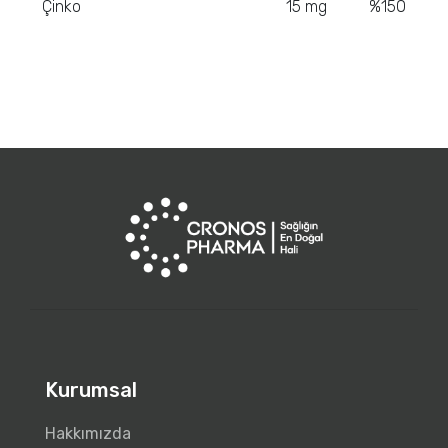
Çinko
15 mg
%150
Kurumsal
Hakkımızda