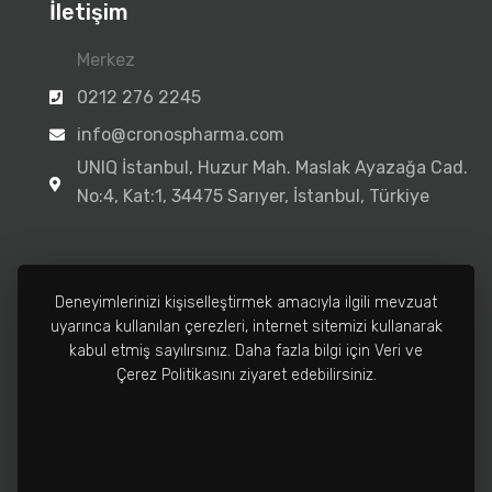
İletişim
Merkez
0212 276 2245
info@cronospharma.com
UNIQ İstanbul, Huzur Mah. Maslak Ayazağa Cad.
No:4, Kat:1, 34475 Sarıyer, İstanbul, Türkiye
Deneyimlerinizi kişiselleştirmek amacıyla ilgili mevzuat
uyarınca kullanılan çerezleri, internet sitemizi kullanarak
Fabrika
kabul etmiş sayılırsınız. Daha fazla bilgi için Veri ve
0212 502 3810
Çerez Politikasını ziyaret edebilirsiniz.
info@cronospharma.com
Bağlar Mah. Yalçın Koreş Cad. No:16/A, 34212
Güneşli, İstanbul, Türkiye