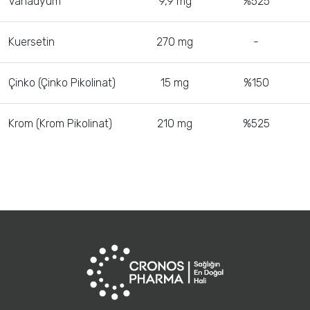
Vanadyum
9,9 mg
%525
Kuersetin
270 mg
-
Çinko (Çinko Pikolinat)
15 mg
%150
Krom (Krom Pikolinat)
210 mg
%525