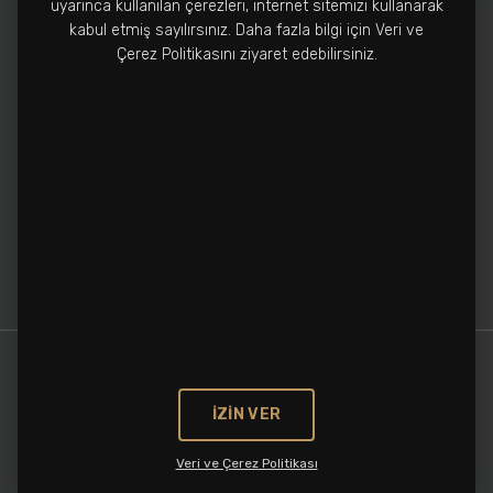
uyarınca kullanılan çerezleri, internet sitemizi kullanarak
Fabrika
kabul etmiş sayılırsınız. Daha fazla bilgi için Veri ve
0212 502 3810
Çerez Politikasını ziyaret edebilirsiniz.
info@cronospharma.com
Bağlar Mah. Yalçın Koreş Cad. No:16/A, 34212
Güneşli, İstanbul, Türkiye
İZİN VER
Veri ve Çerez Politikası