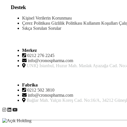
Destek
Kişisel Verilerin Korunması
Çerez Politikası
Gizlilik Politikası
Kullanım Koşulları
Çalı
Sıkça Sorulan Sorular
İletişim
Merkez
0212 276 2245
info@cronospharma.com
UNIQ İstanbul, Huzur Mah. Maslak Ayazağa Cad. No:4, 
Fabrika
0212 502 3810
info@cronospharma.com
Bağlar Mah. Yalçın Koreş Cad. No:16/A, 34212 Güneşli