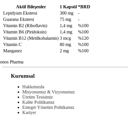
Aktif Bileşenler
1 Kapsül
*BRD
Lepidyum Ekstresi
300 mg
-
Guarana Ekstresi
75 mg
-
Vitamin B2 (Riboflavin)
1,4 mg
%100
Vitamin B6 (Piridoksin)
1,4 mg
%100
Vitamin B12 (Metilkobalamin)
3 mcg
%120
Vitamin C
80 mg
%100
Manganez
2 mg
%100
Kurumsal
Hakkımızda
Misyonumuz & Vizyonumuz
Üretim Tesisimiz
Kalite Politikamız
Entegre Yönetim Politikamız
Kariyer
Ürünler