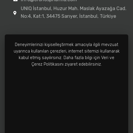
UNIQ İstanbul, Huzur Mah. Maslak Ayazağa Cad.
No:4, Kat:1, 34475 Sarıyer, İstanbul, Türkiye
Deneyimlerinizi kişiselleştirmek amacıyla ilgili mevzuat
uyarınca kullanılan çerezleri, internet sitemizi kullanarak
Fabrika
kabul etmiş sayılırsınız. Daha fazla bilgi için Veri ve
0212 502 3810
Çerez Politikasını ziyaret edebilirsiniz.
info@cronospharma.com
Bağlar Mah. Yalçın Koreş Cad. No:16/A, 34212
Güneşli, İstanbul, Türkiye