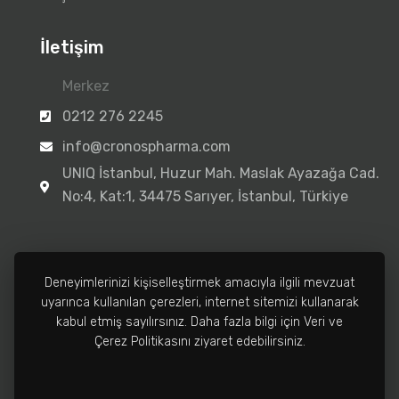
İletişim
Merkez
0212 276 2245
info@cronospharma.com
UNIQ İstanbul, Huzur Mah. Maslak Ayazağa Cad.
No:4, Kat:1, 34475 Sarıyer, İstanbul, Türkiye
Deneyimlerinizi kişiselleştirmek amacıyla ilgili mevzuat
uyarınca kullanılan çerezleri, internet sitemizi kullanarak
Fabrika
kabul etmiş sayılırsınız. Daha fazla bilgi için Veri ve
0212 502 3810
Çerez Politikasını ziyaret edebilirsiniz.
info@cronospharma.com
Bağlar Mah. Yalçın Koreş Cad. No:16/A, 34212