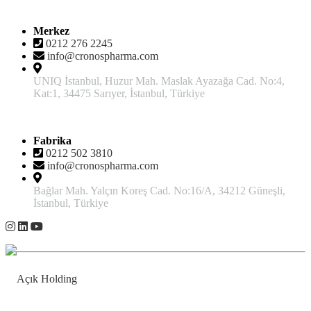
İletişim
Merkez
0212 276 2245
info@cronospharma.com
UNIQ İstanbul, Huzur Mah. Maslak Ayazağa Cad. No:4,
Kat:1, 34475 Sarıyer, İstanbul, Türkiye
Fabrika
0212 502 3810
info@cronospharma.com
Bağlar Mah. Yalçın Koreş Cad. No:16/A, 34212 Güneşli,
İstanbul, Türkiye