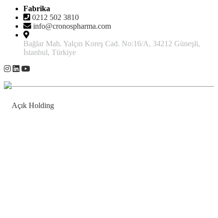
Fabrika
0212 502 3810
info@cronospharma.com
Bağlar Mah. Yalçın Koreş Cad. No:16/A, 34212 Güneşli,
İstanbul, Türkiye