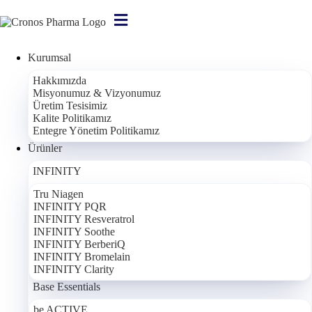
Kurumsal
Ana Sayfa
/
Hakkımızda
Medya
Misyonumuz & Vizyonumuz
/
Üretim Tesisimiz
Haberler
Kalite Politikamız
Entegre Yönetim Politikamız
Ürünler
Bilgilendirme:
Bu içerikteki bilgiler tamamen bilgilendirme amaçlıdır;
INFINITY
bir tıbbi teşhis, tedavi veya öneri niteliği taşımaz. Burada bahsi geçen
hiçbir bileşen veya gıda takviyesi hastalıkları tedavi etmek, önlemek
Tru Niagen
veya iyileştirmek amacıyla kullanılamaz. Sağlığınızla ilgili kararlar için
INFINITY PQR
INFINITY Resveratrol
lütfen hekiminize ve eczacınıza danışınız.
INFINITY Soothe
INFINITY BerberiQ
INFINITY Bromelain
Cronos Pharma, Tamamlayıcı Tıp Ligi’nde Sağlıklı
INFINITY Clarity
Yaşamı Destekleyen Ürünlerini Tanıttı!
Base Essentials
Cronos Pharma olarak 8-9 Haziran tarihlerinde İstanbul’da
be ACTIVE