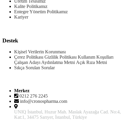
Üretim Tesisimiz
Kalite Politikamız
Entegre Yönetim Politikamız
Kariyer
Ürünler
Destek
Kişisel Verilerin Korunması
Çerez Politikası
Gizlilik Politikası
Kullanım Koşulları
Çalışan Adayı Aydınlatma Metni
Açık Rıza Metni
Sıkça Sorulan Sorular
İletişim
Merkez
0212 276 2245
info@cronospharma.com
UNIQ İstanbul, Huzur Mah. Maslak Ayazağa Cad. No:4,
Kat:1, 34475 Sarıyer, İstanbul, Türkiye