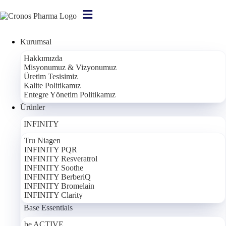
Kurumsal
Ana Sayfa
/
Hakkımızda
Medya
Misyonumuz & Vizyonumuz
/
Üretim Tesisimiz
Haberler
Kalite Politikamız
Entegre Yönetim Politikamız
Ürünler
Bilgilendirme:
Bu içerikteki bilgiler tamamen bilgilendirme amaçlıdır;
INFINITY
bir tıbbi teşhis, tedavi veya öneri niteliği taşımaz. Burada bahsi geçen
hiçbir bileşen veya gıda takviyesi hastalıkları tedavi etmek, önlemek
Tru Niagen
veya iyileştirmek amacıyla kullanılamaz. Sağlığınızla ilgili kararlar için
INFINITY PQR
INFINITY Resveratrol
lütfen hekiminize ve eczacınıza danışınız.
INFINITY Soothe
INFINITY BerberiQ
INFINITY Bromelain
Cronos Pharma Vita Health 4. Uluslararası
INFINITY Clarity
Terapötik Beslenme Kongresi’nde Ürünlerini Tanıttı!
Base Essentials
Cronos Pharma olarak, Vita Health 4. Uluslararası Terapötik
be ACTIVE