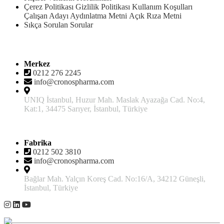
Çerez Politikası
Gizlilik Politikası
Kullanım Koşulları
Çalışan Adayı Aydınlatma Metni
Açık Rıza Metni
Sıkça Sorulan Sorular
İletişim
Merkez
0212 276 2245
info@cronospharma.com
UNIQ İstanbul, Huzur Mah. Maslak Ayazağa Cad. No:4,
Kat:1, 34475 Sarıyer, İstanbul, Türkiye
Fabrika
0212 502 3810
info@cronospharma.com
Bağlar Mah. Yalçın Koreş Cad. No:16/A, 34212 Güneşli,
İstanbul, Türkiye