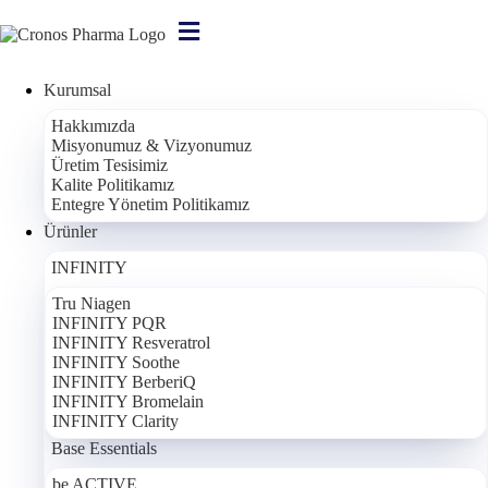
Kurumsal
Ana Sayfa
/
Hakkımızda
Medya
Misyonumuz & Vizyonumuz
/
Üretim Tesisimiz
Haberler
Kalite Politikamız
Entegre Yönetim Politikamız
Ürünler
Bilgilendirme:
Bu içerikteki bilgiler tamamen bilgilendirme amaçlıdır;
INFINITY
bir tıbbi teşhis, tedavi veya öneri niteliği taşımaz. Burada bahsi geçen
hiçbir bileşen veya gıda takviyesi hastalıkları tedavi etmek, önlemek
Tru Niagen
veya iyileştirmek amacıyla kullanılamaz. Sağlığınızla ilgili kararlar için
INFINITY PQR
INFINITY Resveratrol
lütfen hekiminize ve eczacınıza danışınız.
INFINITY Soothe
INFINITY BerberiQ
INFINITY Bromelain
Cronos Pharma 5. Fonksiyonel Tıp Kongresi’nde
INFINITY Clarity
Ürünlerini Tanıttı!
Base Essentials
Bu yıl beşincisi düzenlenen Fonksiyonel Tıp Kongresi’nde Cronos
be ACTIVE