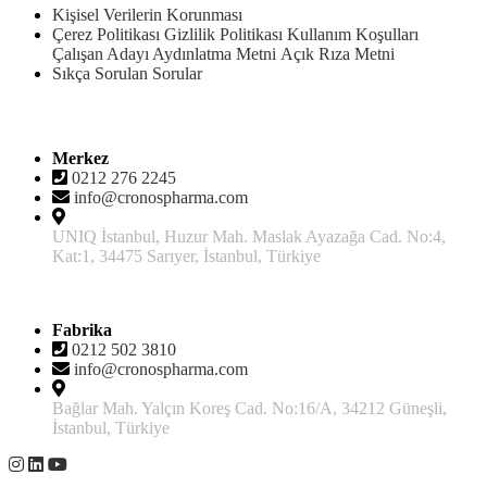
Kişisel Verilerin Korunması
Çerez Politikası
Gizlilik Politikası
Kullanım Koşulları
Çalışan Adayı Aydınlatma Metni
Açık Rıza Metni
Sıkça Sorulan Sorular
İletişim
Merkez
0212 276 2245
info@cronospharma.com
UNIQ İstanbul, Huzur Mah. Maslak Ayazağa Cad. No:4,
Kat:1, 34475 Sarıyer, İstanbul, Türkiye
Fabrika
0212 502 3810
info@cronospharma.com
Bağlar Mah. Yalçın Koreş Cad. No:16/A, 34212 Güneşli,
İstanbul, Türkiye