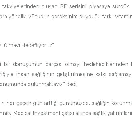
ıda takviyelerinden oluşan BE serisini piyasaya sürdü
çlara yönelik, vücudun gereksinim duyduğu farklı vitamin
ı Olmayı Hedefliyoruz"
 bir dönüşümün parçası olmayı hedeflediklerinden
riğiyle insan sağlığının geliştirilmesine katkı sağlam
konumunda bulunmaktayız.” dedi.
mların her geçen gün arttığı günümüzde, sağlığın korunm
finity Medical Investment çatısı altında sağlık yatırımla