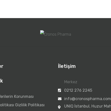
er
İletişim
k
Merkez
0212 276 2245
Verilerin Korunması
info@cronospharma.com
litikası
Gizlilik Politikası
UNIQ İstanbul, Huzur Mah