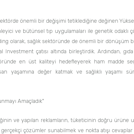
ektörde önemli bir değişimi tetiklediğine değinen Yüksel 
 önleyici ve bütünsel tıp uygulamaları ile genetik odak
holding olarak, sağlık sektöründe de önemli bir dönüşüm b
al Investment çatısı altında birleştirdik. Ardından, gı
öründe en üst kaliteyi hedefleyerek ham madde se
san yaşamına değer katmak ve sağlıklı yaşamı sürdü
Sunmayı Amaçladık"
liğinin ve yapılan reklamların, tüketicinin doğru ürüne
a gerçekçi çözümler sunabilmek ve nokta atışı cevaplar 